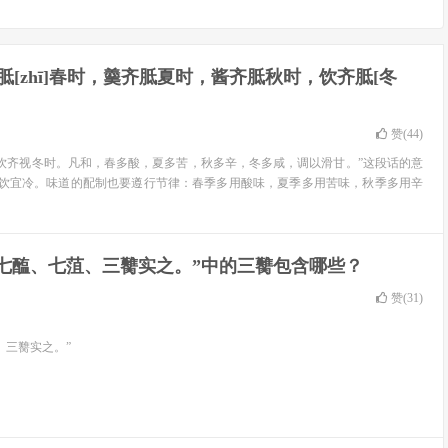
胝[zhī]春时，羹齐胝夏时，酱齐胝秋时，饮齐胝[冬
赞(
44
)
，饮齐视冬时。凡和，春多酸，夏多苦，秋多辛，冬多咸，调以滑甘。”这段话的意
饮宜冷。味道的配制也要遵行节律：春季多用酸味，夏季多用苦味，秋季多用辛
、七醢、七菹、三臡实之。”中的三臡包含哪些？
赞(
31
)
、三臡实之。”