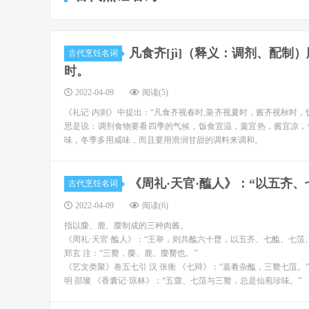
凡食齐[jì]（释义：调剂、配制）
古代烹饪名词
时。
2022-04-09
阅读(5)
《礼记·内则》中提出：“凡食齐视春时,羮齐视夏时，酱齐视秋时
思是说：调剂食物要看四季的气候，饭食宜温，羹宜热，酱宜凉，
味，冬季多用咸味，而且要用滑润甘甜的调料来调和。
《周礼·天官·醢人》：“以五齐
古代烹饪名词
2022-04-09
阅读(6)
指以麋、鹿、麇制成的三种肉酱。
《周礼·天官·醢人》：“王举，则共醢六十罋，以五齐、七醢、七菹
郑玄 注：“三臡，麋、鹿、麇臡也。”
《艺文类聚》卷五七引 汉 张衡 《七辩》：“嘉肴杂醢，三臡七菹。”
明 邵璨 《香囊记·琼林》：“五齏、七菹与三臡，总是仙庖珍味。”