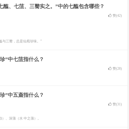
、七醢、七菹、三臡实之。”中的七醢包含哪些？
赞(
42
)
七醢与三臡，总是仙庖珍味。”
珍”中七菹指什么？
赞(
28
)
珍”中五齑指什么？
赞(
31
)
肋）、深蒲（水 中之蒲）。