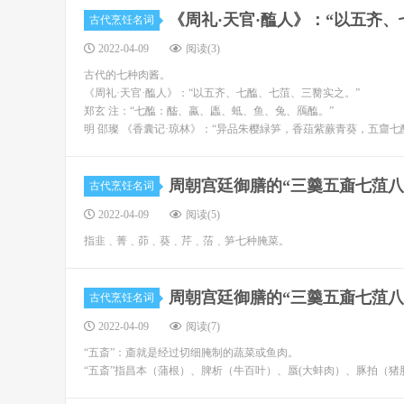
《周礼·天官·醢人》：“以五齐
古代烹饪名词
2022-04-09
阅读(3)
古代的七种肉酱。
《周礼·天官·醢人》：“以五齐、七醢、七菹、三臡实之。”
郑玄 注：“七醢：醓、蠃、蠯、蚳、鱼、兔、鴈醢。”
明 邵璨 《香囊记·琼林》：“异品朱樱緑笋，香葅紫蕨青葵，五齏
周朝宫廷御膳的“三羹五齑七菹八
古代烹饪名词
2022-04-09
阅读(5)
指韭﹑菁﹑茆﹑葵﹑芹﹑菭﹑笋七种腌菜。
周朝宫廷御膳的“三羹五齑七菹八
古代烹饪名词
2022-04-09
阅读(7)
“五斎”：齑就是经过切细腌制的蔬菜或鱼肉。
“五斎”指昌本（蒲根）、脾析（牛百叶）、蜃(大蚌肉）、豚拍（猪