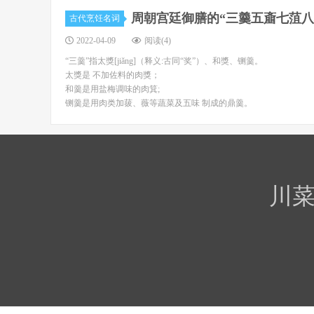
周朝宫廷御膳的“三羹五齑七菹八
古代烹饪名词
2022-04-09
阅读(4)
“三羹”指太獎[jiǎng]（释义:古同“奖”）、和獎、铡羹。
太獎是 不加佐料的肉獎；
和羹是用盐梅调味的肉箕;
铡羹是用肉类加菝、薇等蔬菜及五味 制成的鼎羹。
川菜