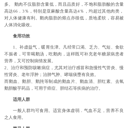
多。 鹅肉不仅脂肪含量低，而且品质好，不饱和脂肪酸的含量
高达66．3％，特别是亚麻酸含量高达4％，均超过其他肉类，
对人体健康有利。鹅肉脂肪的熔点亦很低，质地柔软，容易被
人体消化吸收。
食用功效
1、补虚益气，暖胃生津。凡经常口渴、乏力、气短、食欲
不振者，可常喝鹅汤，吃鹅肉，这样既可补充老年糖尿病患者
营养，又可控制病情发展。
2、治疗和预防咳嗽病症，尤其对治疗感冒和急慢性气管炎、慢
性肾炎、老年浮肿；治肺气肿、哮喘痰壅有良效。
而鹅血、鹅胆、鹅肫等制成的鹅血片、鹅血清、胆红素、去氧
鹅胆酸芋药品，可用于癌症、胆结石等疾病的治疗。
适用人群
一般人群均可食用。适宜身体虚弱．气血不足，营养不良
之人食用。