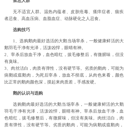
禁忌人群
无不适宜人群。温热内蕴者、皮肤疮毒、瘙痒症者、痼疾
者忌食、高血压病、血脂血症、动脉硬化之人忌食。
选购技巧
1、选购鹅肉最好选活的大鹅当场宰杀，一般健康鲜活的大
鹅羽毛干净有光泽，活泼凶悍，眼晴有神。
2、宰杀后放血干净，血色暗红，拔毛修整后，有微腥味，但没
有臭味。
3、肉丝洁白，肉质有弹性，没有硬节等。劣质的鹅肉，可能为
病鹅或瘟鹅肉，为死后宰杀，放血不彻底，从肉色来看，颜色
比正常的鹅肉颜色深，摸起来肉质差，手感发硬。
鹅的认识与选购
选购鹅肉最好选活的大鹅当场宰杀，一般健康鲜活的大鹅
羽毛干净有光泽，活泼凶悍，眼晴有神。宰杀后放血干净，血
色暗红，拔毛修整后，有微腥味，但没有臭味。肉丝洁白，肉
质有弹性，没有硬节等。劣质的鹅肉，可能为病鹅或瘟鹅肉，