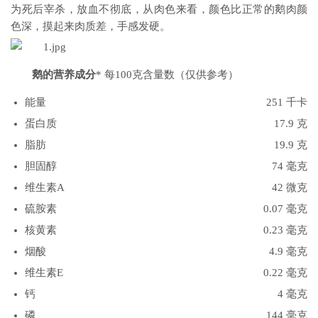
为死后宰杀，放血不彻底，从肉色来看，颜色比正常的鹅肉颜
色深，摸起来肉质差，手感发硬。
鹅的营养成分
* 每100克含量数（仅供参考）
能量
251 千卡
蛋白质
17.9 克
脂肪
19.9 克
胆固醇
74 毫克
维生素A
42 微克
硫胺素
0.07 毫克
核黄素
0.23 毫克
烟酸
4.9 毫克
维生素E
0.22 毫克
钙
4 毫克
磷
144 毫克