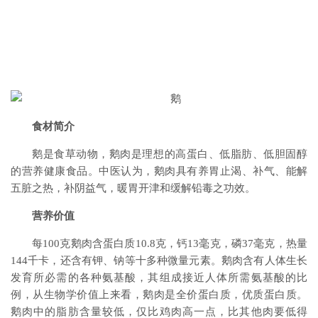
食材简介
鹅是食草动物，鹅肉是理想的高蛋白、低脂肪、低胆固醇
的营养健康食品。中医认为，鹅肉具有养胃止渴、补气、能解
五脏之热，补阴益气，暖胃开津和缓解铅毒之功效。
营养价值
每100克鹅肉含蛋白质10.8克，钙13毫克，磷37毫克，热量
144千卡，还含有钾、钠等十多种微量元素。鹅肉含有人体生长
发育所必需的各种氨基酸，其组成接近人体所需氨基酸的比
例，从生物学价值上来看，鹅肉是全价蛋白质，优质蛋白质。
鹅肉中的脂肪含量较低，仅比鸡肉高一点，比其他肉要低得