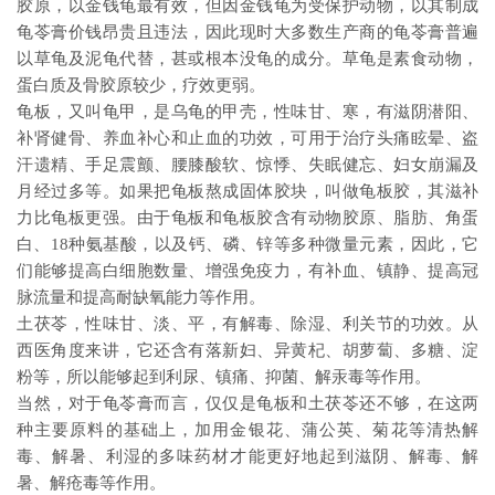
胶原，以金钱龟最有效，但因金钱龟为受保护动物，以其制成
龟苓膏价钱昂贵且违法，因此现时大多数生产商的龟苓膏普遍
以草龟及泥龟代替，甚或根本没龟的成分。草龟是素食动物，
蛋白质及骨胶原较少，疗效更弱。
龟板，又叫龟甲，是乌龟的甲壳，性味甘、寒，有滋阴潜阳、
补肾健骨、养血补心和止血的功效，可用于治疗头痛眩晕、盗
汗遗精、手足震颤、腰膝酸软、惊悸、失眠健忘、妇女崩漏及
月经过多等。如果把龟板熬成固体胶块，叫做龟板胶，其滋补
力比龟板更强。由于龟板和龟板胶含有动物胶原、脂肪、角蛋
白、18种氨基酸，以及钙、磷、锌等多种微量元素，因此，它
们能够提高白细胞数量、增强免疫力，有补血、镇静、提高冠
脉流量和提高耐缺氧能力等作用。
土茯苓，性味甘、淡、平，有解毒、除湿、利关节的功效。从
西医角度来讲，它还含有落新妇、异黄杞、胡萝蔔、多糖、淀
粉等，所以能够起到利尿、镇痛、抑菌、解汞毒等作用。
当然，对于龟苓膏而言，仅仅是龟板和土茯苓还不够，在这两
种主要原料的基础上，加用金银花、蒲公英、菊花等清热解
毒、解暑、利湿的多味药材才能更好地起到滋阴、解毒、解
暑、解疮毒等作用。