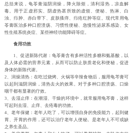
总括来说，龟苓膏滋阴润燥，降火除烦，清利湿热，凉血解
毒。用于正虚邪实、阴虚热甚所致的虚烦、便秘、热淋、白
浊、疖肿、赤白带下、皮肤搔痒、疖疮红肿等症。现代常用龟
苓膏医治多种口腔溃疡、习惯性便秘、急慢性泌尿系感染、女
性生殖系统炎症、某些神经功能障碍等症。
食用功效
1、促进新陈代谢：龟苓膏含有多种活性多糖和氨基酸，以
及人体必需的营养元素，从而可以防止肤质老化和便秘，促进
身体的新陈代谢。
2、润燥清热：在吃过烧烤、火锅等辛辣食物后，服用龟芩膏可
以起到滋阴润燥，清热去火的效果。对于多种口腔溃疡、口燥
咽干都有显著的疗效。
3、去湿止痒：在潮湿、干燥的环境中，就常服用龟芩膏，这样
可起到去湿、止痒、去疮毒的功效。
4、老年保健：老年人吃了，可以增强自身的免疫能力，起到健
胃、开胃的作用，还可以治疗老年人便秘。是老年人不可或缺
之养生圣品。