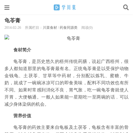
龟苓膏
2014-02-26
所属栏目：
川菜食材
/
药食同源类
阅读(0)
食材简介
龟苓膏，是历史悠久的梧州传统药膳，说起广西梧州，很
多人都知道那里的龟苓膏最有名。正统龟苓膏是以受保护动物
金钱龟、土茯苓、甘草等中药材，分别配以炼乳、蜜糖、牛
奶，就成了一碗碗冰凉可口的即食美味，配料不同功效也有所
不同。如果时常感到消化不良﹑胃气胀，吃一碗龟苓膏就使人
开胃，大便畅通。一般人如果能一星期吃一至两碗的话﹐可以
减少身体染病的机会。
营养价值
龟苓膏的药效主要来自龟板及土茯苓，龟板含有丰富的骨