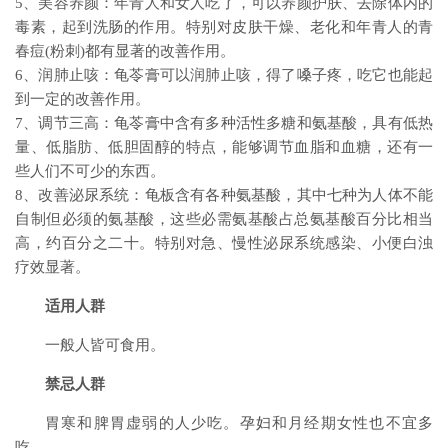
5、美容养颜：年青人和女人吃了，可以养颜护肤、去除体内的
毒素，起到洗肠的作用。特别对皮肤干燥、老化和年青人的青
春痘(粉刺)都有显著的改善作用。
6、润肺止咳：龟苓膏可以润肺止咳，得了嗓子疼，吃它也能起
到一定的改善作用。
7、调节三高：龟苓膏中含有多种活性多糖和氨基酸，具有低热
量、低脂肪、低胆固醇的特点，能够调节血脂和血糖，还有一
些人们不可少的东西。
8、改善泌尿系统：龟板含有各种氨基酸，其中七种为人体不能
自制但必须的氨基酸，这些必需氨基酸占总氨基酸百分比相当
高，约百分之二十。特别对急、慢性泌尿系统感染、小便白浊
疗效显著。
适用人群
一般人皆可食用。
禁忌人群
胃寒和脾胃虚弱的人少吃。孕妇和月经期女性也不宜多
吃。