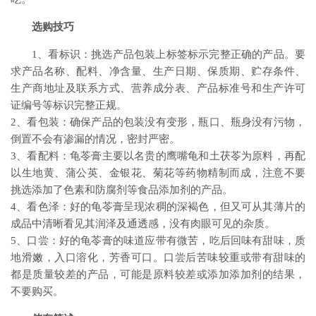
选购技巧
1、看标识：挑选产品包装上标签标示完整正确的产品。要
求产品名称、配料、净含量、生产日期、保质期、贮存条件、
生产商地址及联系方式、营养成分表、产品标准号和生产许可
证编号等标识完整正规。
2、看包装：确保产品的包装没有变形，瓶口、瓶身没有污物，
倒置不会有渗漏的情况，密封严密。
3、看配料：龟苓膏主要以名贵的鹰嘴龟和土茯苓为原料，再配
以生地黄、蒲公英、金银花、菊花等药物精制而成，注意不要
挑选添加了色素和防腐剂等食品添加剂的产品。
4、看色泽：好的龟苓膏呈现浓稠的深褐色，但又可从其薄片的
成品中清晰看见其润泽及通透感，没有肉眼可见的杂质。
5、口尝：好的龟苓膏的味道应带有微苦，吃后回味有甜味，质
地滑嫩，入口溶化，芳香可口。口尝后苦味较重或带有甜味的
都是质量较差的产品，可能是原料较差或添加添加剂的结果，
不要购买。